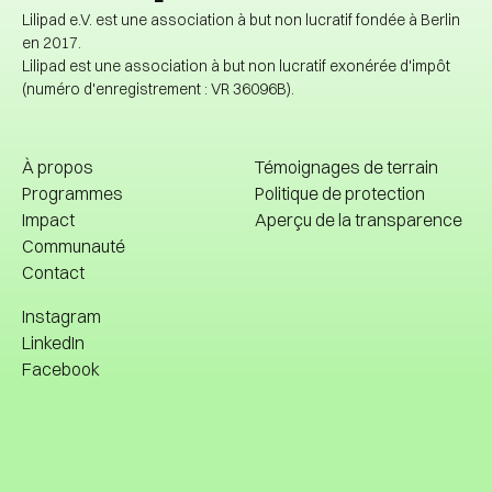
Lilipad e.V. est une association à but non lucratif fondée à Berlin
en 2017.
Lilipad est une association à but non lucratif exonérée d'impôt
(numéro d'enregistrement : VR 36096B).
À propos
Témoignages de terrain
Programmes
Politique de protection
Impact
Aperçu de la transparence
À propos
Témoignages de terrain
Communauté
Politique de protection
Contact
Impact
Aperçu de la transparence
Bibliothèques
Communauté
Instagram
Contact
LinkedIn
Facebook
Instagram
LinkedIn
Facebook