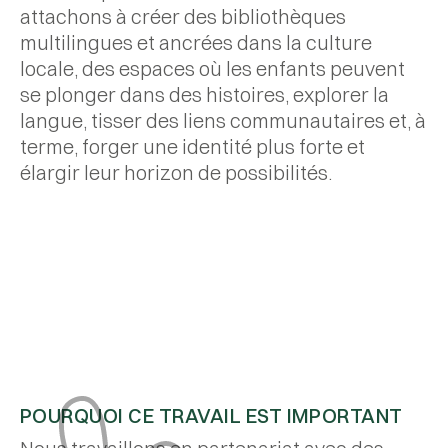
Rejoignez notre
attachons à créer des bibliothèques
terrain
les filles à
avec Sara Arsalane,
équipe
s'émanciper.
multilingues et ancrées dans la culture
fondatrice de lilipad.
Dans les ateliers
locale, des espaces où les enfants peuvent
Devenez
Calligraffiti de Lilipad
Collaborez
se plonger dans des histoires, explorer la
à Berlin.
Rejoignez notre
avec nous sur
partenaire
langue, tisser des liens communautaires et, à
cause en tant
des projets qui
que bénévole
Club de lecture
terme, forger une identité plus forte et
soutiennent
Découvrez
notre mission.
élargir leur horizon de possibilités.
comment vous
pouvez
contribuer à
notre mission
Entretien avec
Samira, la première
bibliothécaire Lilipad
POURQUOI CE TRAVAIL EST IMPORTANT
du Maroc, sur la
création d'espaces