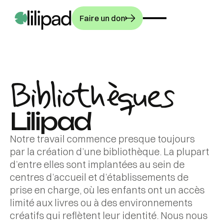
Faire un don
Bibliothèques
NOTRE TRAVAIL
PROGRAMMES
Lilipad
Notre histoire
Notre méthode de
Notre travail commence presque toujours
COMMUNAUTÉ
Bibliothèques
par la création d’une bibliothèque. La plupart
travail
d’entre elles sont implantées au sein de
Bibliothécaires
PARTICIPEZ
Notre impact
Dernières
centres d’accueil et d’établissements de
Ateliers
prise en charge, où les enfants ont un accès
Espace presse
actualités
Culture
limité aux livres ou à des environnements
Faire un don
Entretien du journal
Témoignages de
créatifs qui reflètent leur identité. Nous nous
L'exposition qui aide
français L'Opinion