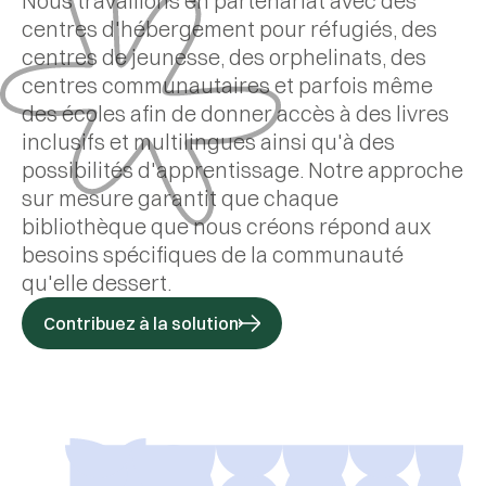
Nous travaillons en partenariat avec des
En savoir plus
sécurisés pour les
centres d'hébergement pour réfugiés, des
sur l'impact de
filles à Casablanca.
notre travail
centres de jeunesse, des orphelinats, des
centres communautaires et parfois même
des écoles afin de donner accès à des livres
inclusifs et multilingues ainsi qu'à des
possibilités d'apprentissage. Notre approche
sur mesure garantit que chaque
bibliothèque que nous créons répond aux
besoins spécifiques de la communauté
qu'elle dessert.
Contribuez à la solution