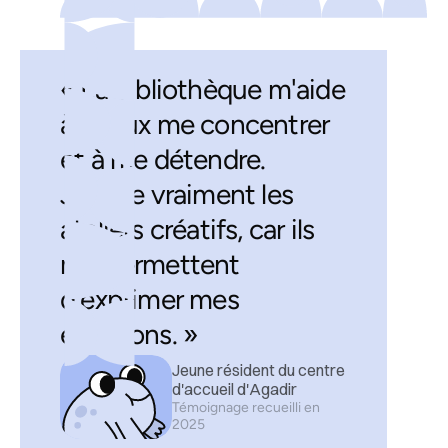
« La bibliothèque m'aide
à mieux me concentrer
et à me détendre.
J'adore vraiment les
ateliers créatifs, car ils
me permettent
d'exprimer mes
émotions. »
Jeune résident du centre
d'accueil d'Agadir
Témoignage recueilli en
2025