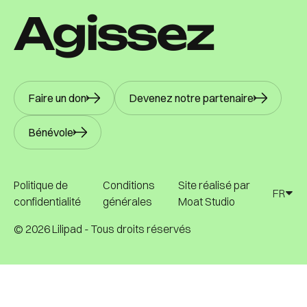
A
g
i
s
s
e
z
Faire un don
Devenez notre partenaire
Bénévole
Politique de
Conditions
Site réalisé par
FR
confidentialité
générales
Moat Studio
FR
©
2026
Lilipad - Tous droits réservés
Politique de
Conditions
Site réalisé par
confidentialité
générales
Moat Studio