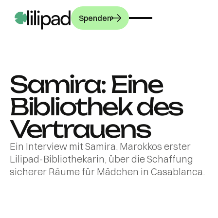
Spenden
Samira: Eine
UNSERE ARBEIT
Bibliothek des
PROGRAMME
Unsere
Vertrauens
Geschichte
GEMEINSCHAFT
Ein Interview mit Samira, Marokkos erster
Bibliotheken
Wie wir arbeiten
Lilipad-Bibliothekarin, über die Schaffung
Bibliothekare
MACH MIT!
sicherer Räume für Mädchen in Casablanca.
Unsere Wirkung
Aktuelles
Workshops
Pressebereich
Berichte aus der
Kultur
Spenden
Ein Interview der
Praxis
Die Ausstellung,
französischen