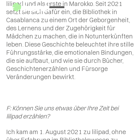
mehr über die
lilipad und als erste in Marokko. Seit 2021
sicherer Räume
Auswirkungen
setzt sie sich dafür ein, die Bibliothek in
für Mädchen in
unserer Arbeit
Casablanca zu einem Ort der Geborgenheit,
Casablanca.
des Lernens und der Zugehörigkeit für
Mädchen zu machen, die in Notunterkünften
leben. Diese Geschichte beleuchtet ihre stille
Führungsstärke, die emotionalen Bindungen,
die sie aufbaut, und wie sie durch Bücher,
Geschichtenerzählen und Fürsorge
Veränderungen bewirkt.
F: Können Sie uns etwas über Ihre Zeit bei
lilipad erzählen?
Ich kam am 1. August 2021 zu lilipad, ohne
über Erfahrung im Bibliothekswesen zu