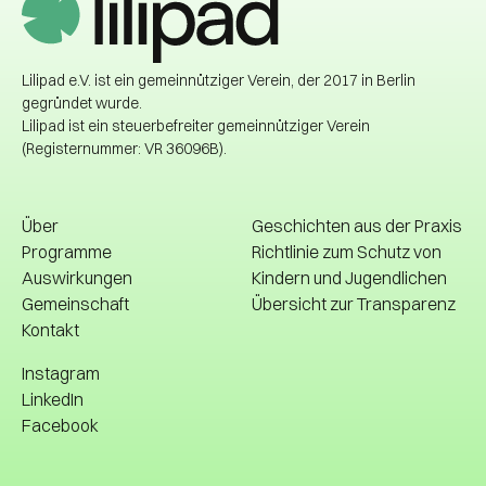
Lilipad e.V. ist ein gemeinnütziger Verein, der 2017 in Berlin
gegründet wurde.
Lilipad ist ein steuerbefreiter gemeinnütziger Verein
(Registernummer: VR 36096B).
Über
Geschichten aus der Praxis
Programme
Richtlinie zum Schutz von
Auswirkungen
Kindern und Jugendlichen
Über
Geschichten aus der Praxis
Gemeinschaft
Übersicht zur Transparenz
Kontakt
Auswirkungen
Bibliotheken
Gemeinschaft
Übersicht zur Transparenz
Richtlinie zum Schutz von
Instagram
Kontakt
Kindern und Jugendlichen
LinkedIn
Facebook
Instagram
LinkedIn
Facebook