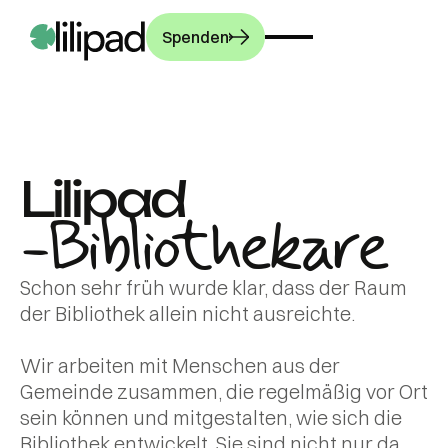
Spenden
UNSERE ARBEIT
Lilipad
-Bibliothekare
PROGRAMME
Unsere
Geschichte
GEMEINSCHAFT
Schon sehr früh wurde klar, dass der Raum
Bibliotheken
der Bibliothek allein nicht ausreichte.
Wie wir arbeiten
Bibliothekare
MACH MIT!
Unsere Wirkung
Aktuelles
Wir arbeiten mit Menschen aus der
Workshops
Pressebereich
Gemeinde zusammen, die regelmäßig vor Ort
Berichte aus der
Kultur
Spenden
sein können und mitgestalten, wie sich die
Ein Interview der
Praxis
Die Ausstellung,
Bibliothek entwickelt. Sie sind nicht nur da,
französischen