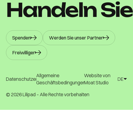
H
a
n
d
e
l
n
S
i
e
Spenden
Werden Sie unser Partner
Freiwilliger
Allgemeine
Website von
Datenschutzerklärung
DE
Geschäftsbedingungen
Moat Studio
DE
Datenschutzerklärung
©
2026
Lilipad – Alle Rechte vorbehalten
Allgemeine
Website von
Geschäftsbedingungen
Moat Studio