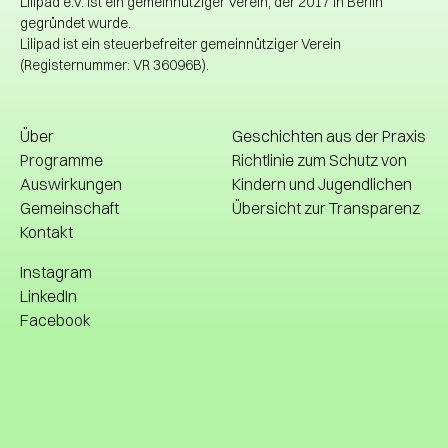
Lilipad e.V. ist ein gemeinnütziger Verein, der 2017 in Berlin
gegründet wurde.
Lilipad ist ein steuerbefreiter gemeinnütziger Verein
(Registernummer: VR 36096B).
Über
Geschichten aus der Praxis
Programme
Richtlinie zum Schutz von
Auswirkungen
Kindern und Jugendlichen
Über
Geschichten aus der Praxis
Gemeinschaft
Übersicht zur Transparenz
Kontakt
Auswirkungen
Bibliotheken
Gemeinschaft
Übersicht zur Transparenz
Richtlinie zum Schutz von
Instagram
Kontakt
Kindern und Jugendlichen
LinkedIn
Facebook
Instagram
LinkedIn
Facebook