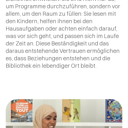
Werden Sie Teil
Ein Blick in die
die Mädchen
Zeitung „L'Opinion“
um Programme durchzuführen, sondern vor
unseres Teams
Calligraffiti-
dabei hilft,
mit Sara Arsalane,
allem, um den Raum zu füllen: Sie lesen mit
Workshops von
Selbstbewusstsein
der Gründerin von
Werden Sie
den Kindern, helfen ihnen bei den
Arbeiten Sie
lilipad in Berlin.
zu entwickeln.
lilipad.
Engagieren
Hausaufgaben oder achten einfach darauf,
mit uns an
Partner
Erfahren Sie,
Sie sich als
Projekten,
was vor sich geht, und passen sich im Laufe
wie Sie zu
Freiwilliger
Buchclub
die unsere
der Zeit an. Diese Beständigkeit und das
unserer
für unsere
Mission
daraus entstehende Vertrauen ermöglichen
Ein Interview mit
Mission
Sache
unterstützen.
Samira, Marokkos
es, dass Beziehungen entstehen und die
beitragen
erster Lilipad-
Bibliothek ein lebendiger Ort bleibt.
können
Bibliothekarin,
über die
Erfahren Sie
Schaffung
mehr über die
sicherer Räume
Auswirkungen
für Mädchen in
unserer Arbeit
Casablanca.